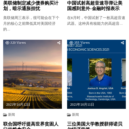
美联储制定减少债券购买计
中国试射高超音速导弹让美
划，暗示通胀担忧
国感到意外-金融时报表示
美联储周三表示，很可能会在下个
在8月时，中国试射了一枚高超音速
月的核心之前降低其对美国经济
武器。这种具有核能力的高超音…
的…
320
Views
355
Views
2021年10月12日
2021年10月11日
新闻
新闻
联合国呼吁提高世界贫困人
三位美国大学教授获得诺贝