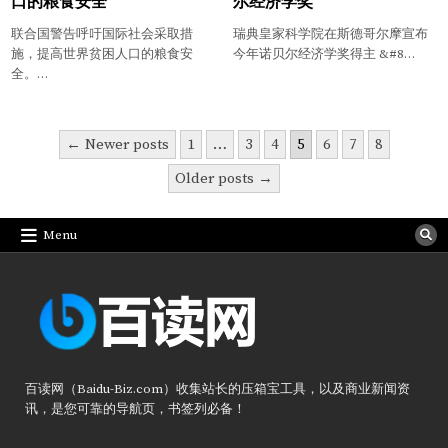
口的粮食安全
尔经济学奖
联合国警告呼吁国际社会采取措
瑞典皇家科学院在斯德哥尔摩宣布
施，提高世界贫困人口的粮食安
今年诺贝尔经济学奖得主 &#8…
全。…
文
← Newer posts
1
…
3
4
5
6
7
8
章
Older posts →
分
页
Menu
百读网（Baidu-Biz.com）收集站长的压箱宝工具，以及商业新闻资
讯，是您可靠的导航页，书签列必备！