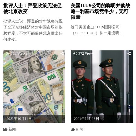
批评人士：拜登政策无法促
美国ILUS公司的聪明并购战
使北京改变
略—利基市场竞争少，无可
限量
批评人士说，拜登的对华战略忽视
这间美国企业 ILUS国际公司
了全球众多经济体对中国市场的依
（OTC：ILUS）你一定没听…
赖程度，不太可能促使北京做出任
何改变。
350
Views
372
Views
2021年10月14日
2021年10月13日
新闻
新闻