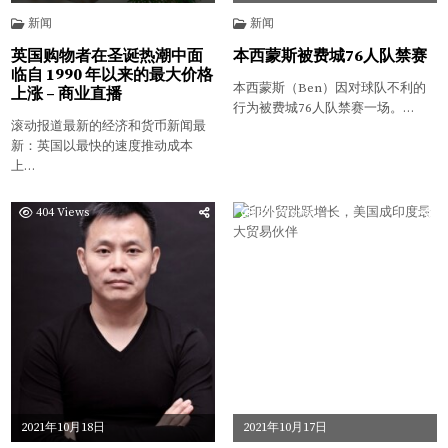
新闻
新闻
英国购物者在圣诞热潮中面
本西蒙斯被费城76人队禁赛
临自 1990 年以来的最大价格
本西蒙斯（Ben）因对球队不利的
上涨 – 商业直播
行为被费城76人队禁赛一场。…
滚动报道最新的经济和货币新闻最
新：英国以最快的速度推动成本
上…
404
Views
359
Views
2021年10月18日
2021年10月17日