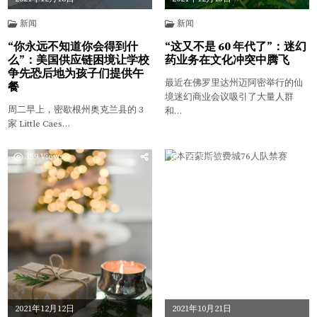
新闻
新闻
“你永远不知道你会得到什
“这又不是 60 年代了”：迷幻
么”：美国供应链困境让学校
药业务在文化冲突中腾飞
争先恐后地为孩子们提供午
最近在佛罗里达州迈阿密举行的仙
餐
境迷幻商业会议吸引了大量人群
周二早上，密歇根州奥克兰县的 3
和…
家 Little Caes…
359
Views
391
Views
2021年12月12日
2021年10月21日