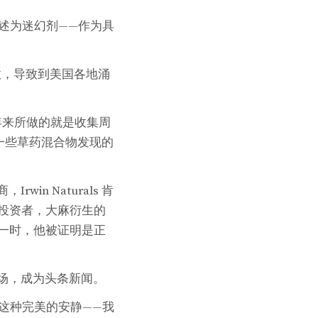
述为迷幻剂——作为具
效，导致到美国各地涌
 27 年来所做的就是收集周
一些草药混合物发现的
rwin Naturals 肯
的投资者，大麻衍生的
之一时，他被证明是正
市场，成为头条新闻。
有这种完美的安静——我