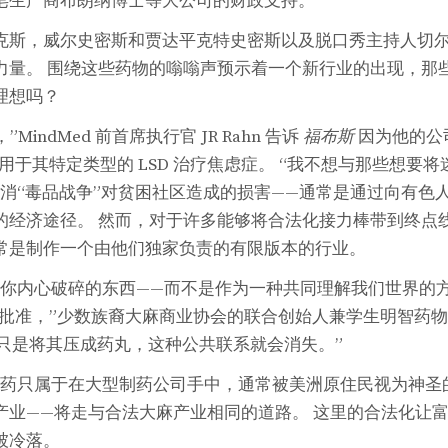
皂生产商布朗纳博士等大公司的财政支持。
克斯，威尔史密斯和贾达平克特史密斯以及脱口秀主持人切
力量。 围绕这些药物的嗡嗡声预示着一个新行业的出现，那
理想吗？
，”MindMed 前首席执行官 JR Rahn 告诉
福布斯
因为他的公
准，用于其特定类型的 LSD 治疗焦虑症。 “我不想与那些想要
抵消“毒品战争”对贫困社区造成的损害——通常是通过向有色
的经济途径。 然而，对于许多能够将合法化接力棒带到终点
常是制作一个由他们独家负责的有限版本的行业。
愈你内心破碎的东西——而不是作为一种共同理解我们世界的
 的批准，”少数族裔大麻商业协会的联合创始人兼学生明智药物政
果我们只是将其压成药丸，这种公共联系就会消失。”
果迷幻药只属于在大型制药公司手中，通常被美洲原住民视为神
产业——将走与合法大麻产业相同的道路。 这里的合法化让
被冷落。