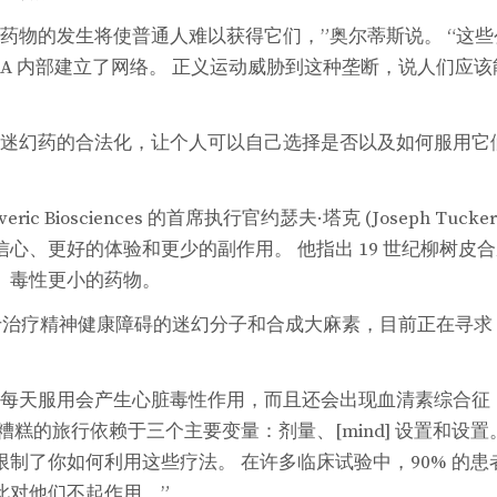
幻药物的发生将使普通人难以获得它们，”奥尔蒂斯说。 “这
DA 内部建立了网络。 正义运动威胁到这种垄断，说人们应
对所有迷幻药的合法化，让个人可以自己选择是否以及如何服用它
ic Biosciences 的首席执行官约瑟夫·塔克 (Joseph Tuc
心、更好的体验和更少的副作用。 他指出 19 世纪柳树皮
、毒性更小的药物。
开发用于治疗精神健康障碍的迷幻分子和合成大麻素，目前正在寻求 
每天服用会产生心脏毒性作用，而且还会出现血清素综合征 ，
糟糕的旅行依赖于三个主要变量：剂量、[mind] 设置和设置
制了你如何利用这些疗法。 在许多临床试验中，90% 的
此对他们不起作用。”