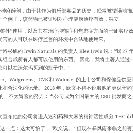
一种麻醉剂，由于其作为俱乐部毒品的历史，经常被错误地描
一个例子，该药物已被证明对心理健康治疗有效，独立
标签外”使用，以及其在治疗抑郁症和焦虑症方面的已证实疗
受苦的人可以在医疗监督的环境中合法地使用它。
的 Irwin Naturals 的负责人 Klee Irwin 说：“我
其组合成所有人都可以使用的东西。 因此，我将土著人通过
您可以在沃尔玛买到的瓶子中。”
、Walgreens、CVS 和 Walmart 的上市公司和保健品供应商，I
和合法化的记录。 2018 年，欧文不得不说服他的更保守
明的、不太冒险的努力：当公司成为全国最大的 CBD 批发商
文宣布他的公司将进入迷幻药和大麻的精神活性成分 THC 
这一点：这太可怕了，”欧文说。 “但现在暴风雨来临之前