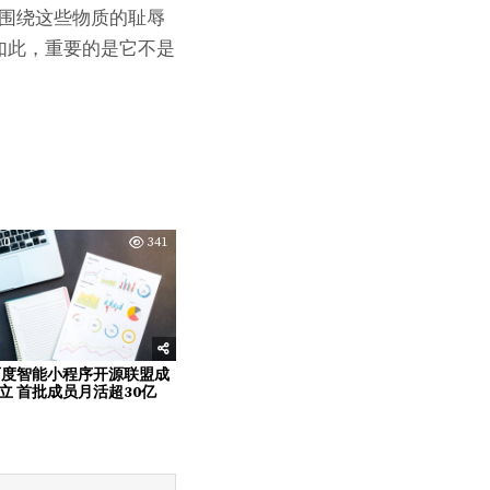
除围绕这些物质的耻辱
如此，重要的是它不是
0
341
百度智能小程序开源联盟成
立 首批成员月活超30亿