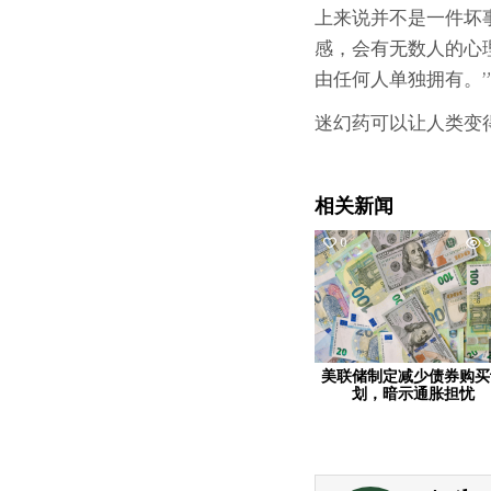
上来说并不是一件坏
感，会有无数人的心
由任何人单独拥有。”
迷幻药可以让人类变得
相关新闻
0
3
美联储制定减少债券购买
划，暗示通胀担忧