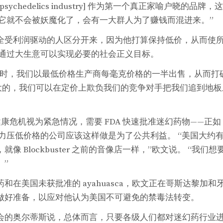
e psychedelics industry] 作为第一个真正家喻户晓的
快它就不会被妖魔化了，会有一大群人为了赚钱而混进来。”
全受利润驱动的人区分开来，因为他打算保持低价，从而使
得通过大生意可以实现必要的社会正义目标。
BD时，我们以最低价格生产商每毫克价格的一半出售，从而打
最大的，我们可以在定价上欺负我们的竞争对手把我们追到地
理健康危机视为紧急情况，需要 FDA 快速批准迷幻药物——正如 C
力压低价格的公司应该这样做是为了公共利益。 “美国大约有 
像 Blockbuster 之前的音像店一样，”欧文说。 “我们
。”
和在美国未获批准的 ayahuasca，欧文正在哥斯达黎加
做好准备，以应对他认为美国不可避免的禁毒法转变。
会的奥尔蒂斯说，总体而言，只要各级人们都对迷幻药行业