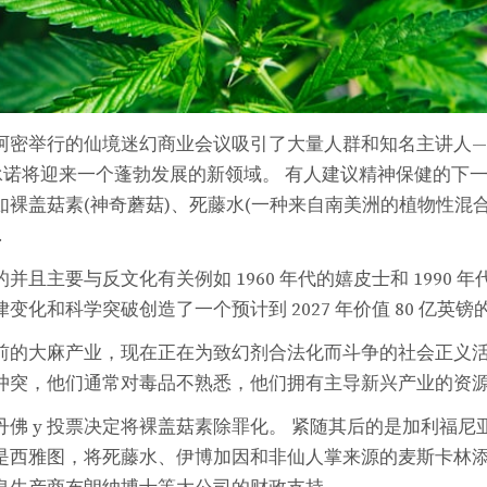
阿密举行的仙境迷幻商业会议吸引了大量人群和知名主讲人—
承诺将迎来一个蓬勃发展的新领域。 有人建议精神保健的下
裸盖菇素(神奇蘑菇)、死藤水(一种来自南美洲的植物性混合物
.
并且主要与反文化有关例如 1960 年代的嬉皮士和 1990 
变化和科学突破创造了一个预计到 2027 年价值 80 亿英镑
前的大麻产业，现在正在为致幻剂合法化而斗争的社会正义
冲突，他们通常对毒品不熟悉，他们拥有主导新兴产业的资
佛 y 投票决定将裸盖菇素除罪化。 紧随其后的是加利福尼
是西雅图，将死藤水、伊博加因和非仙人掌来源的麦斯卡林添