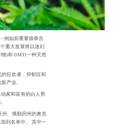
—例如前重量级拳击
一个重大发展将以迷幻
)和 DMT(一种天然
年代的狂欢者，抑郁症和
的新产业。
活动家和富有的白人男
源。
亚州、俄勒冈州的奥克
加到名单中。 其中一