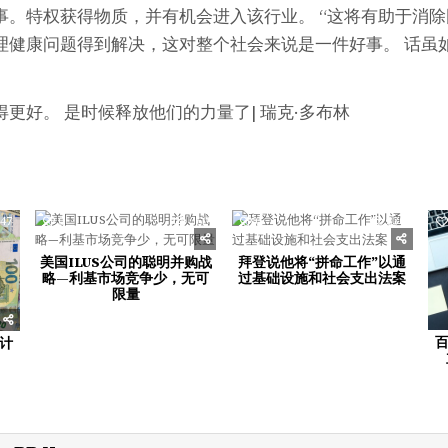
事。特权获得物质，并有机会进入该行业。 “这将有助于消
理健康问题得到解决，这对整个社会来说是一件好事。 话虽
更好。 是时候释放他们的力量了| 瑞克·多布林
47
0
362
0
330
美国ILUS公司的聪明并购战
拜登说他将“拼命工作”以通
略—利基市场竞争少，无可
过基础设施和社会支出法案
限量
计