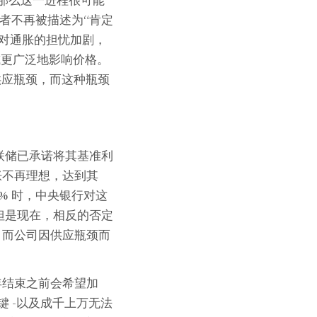
，那么这一进程很可能
定者不再被描述为“肯定
储对通胀的担忧加剧，
或更广泛地影响价格。
供应瓶颈，而这种瓶颈
联储已承诺将其基准利
胀不再理想，达到其
% 时，中央银行对这
但是现在，相反的否定
，而公司因供应瓶颈而
年结束之前会希望加
键 -以及成千上万无法