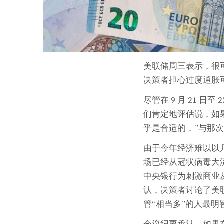
美联储周三表示，很
决策者担心过度通胀
尽管在 9 月 21 
们肯定地评估说，如
乎是合适的，”与那
由于今年经济难以以
场已经从冠状病毒大
中央银行为刺激商业
认，决策者讨论了美联
管“相当多”的人最