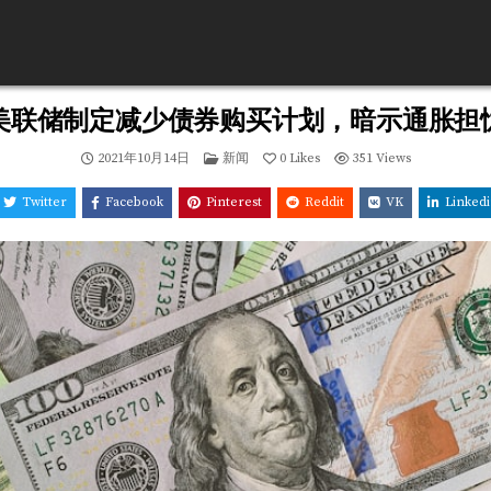
美联储制定减少债券购买计划，暗示通胀担
Posted
2021年10月14日
新闻
0
Likes
351
Views
in
Twitter
Facebook
Pinterest
Reddit
VK
Linked