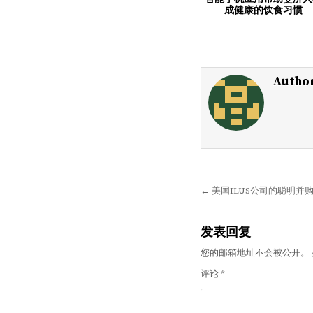
成健康的饮食习惯
Autho
文
← 美国ILUS公司的聪明
章
导
发表回复
航
您的邮箱地址不会被公开。
评论
*