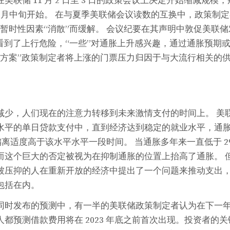
美联储 11 月 2 日至 3 日的政策会议上决定开始缩减规模
2 月中旬开始。 在与夏季美联储会议读数的互换中，政策制
着暂时性因素“消散”而缓解。 会议纪要在其声明中敦促美联
在看到了上行危险，“一些”对通胀上升感兴趣，通过通胀预期
代方案”政策制定者将上涨的门票压力归因于与大流行相关的
减少，人们现在的注意力转移到未来激情支付的时间上。 美
水平的单日贷款支付中，直到经济达到稳定的就业水平，通
偏离适度高于该水平水平一段时间。 当通胀多年来一直低于 2
而这个巨大的否定被视为在抑制通胀的位置上抬高了通胀。 
被压抑的人在重新开放的经济中提出了一个问题来推动支出
包括在内。
同时发布的预测中，有一半的美联储政策制定者认为在下一
都预测借款费用将在 2023 年底之前首次出现。投资者的关