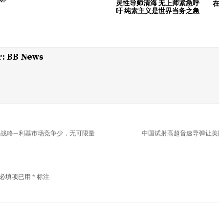
灵性导师清海 无上师紧急呼
吁 纯素主义是世界当务之急
r:
BB News
并购战略—利基市场竞争少，无可限量
中国试射高超音速导弹让美
必填项已用
*
标注