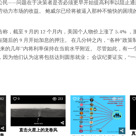
公民——问题在于决策者是否必须更早开始提高利率以阻止通
劳动力市场的收益。 鲍威尔已经将被逼入那种不愉快的困境
。
，截至 9 月的 12 个月内，美国个人物价上涨了 5.4%
随后的 9 月开始加息的押注。 在几分钟之内，“各种”政
来的几年”内将利率保持在当前水平附近。 尽管如此，有一个
，因为他们认为这将包括达到圆形就业； 会议纪要证实，“一
。
82
0
233
0
365
直击火星上的龙卷风
真
养