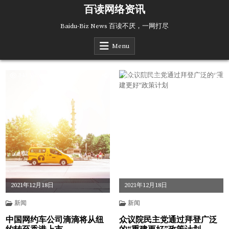
Skip
百读网络资讯
to
content
Baidu-Biz News 百读不厌，一网打尽
Menu
343
Views
315
Views
2021年12月18日
2021年12月18日
新闻
新闻
中国网约车公司滴滴将从纽
众议院民主党通过拜登广泛