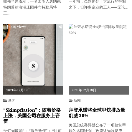
联邦当局表示，一名因闯入唐纳德
一年前，虽然仍处于大流行的控制
特朗普的海湖庄园并向特勤局特
之下，但许多企业的工人——无论…
工…
340
Views
355
Views
2021年12月18日
2021年12月18日
新闻
新闻
“Skimpflation”：随着价格
拜登承诺将全球甲烷排放量
上涨，美国公司在服务上吝
削减 30%
啬
美国总统乔拜登公布了一项控制甲
“F灯光取消”； “服务暂停”； “目前
烷的多国计划，政府认为这是应