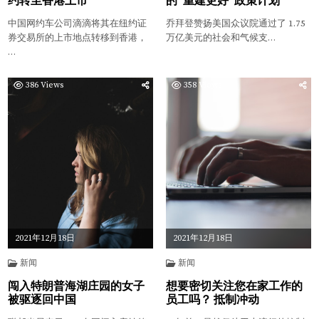
约转至香港上市
的“重建更好”政策计划
中国网约车公司滴滴将其在纽约证
乔拜登赞扬美国众议院通过了 1.75
券交易所的上市地点转移到香港，
万亿美元的社会和气候支…
…
386
Views
358
Views
2021年12月18日
2021年12月18日
新闻
新闻
闯入特朗普海湖庄园的女子
想要密切关注您在家工作的
被驱逐回中国
员工吗？ 抵制冲动