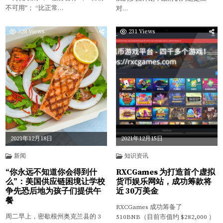
不可用”； “比正常…
对…
328
Views
231
Views
2021年12月18日
2021年12月15日
新闻
知识资讯
“你永远不知道你会得到什
RXCGames 为打造首个虚拟
么”：美国供应链困境让学校
货币娱乐网站，成功筹款将
争先恐后地为孩子们提供午
近 30万美金
餐
RXCGames 成功筹备了
周二早上，密歇根州奥克兰县的 3
510BNB（目前市值约 $282,000 ）