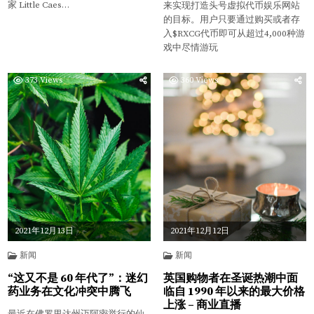
家 Little Caes…
来实现打造头号虚拟代币娱乐网站
的目标。用户只要通过购买或者存
入$RXCG代币即可从超过4,000种游
戏中尽情游玩
373
Views
360
Views
2021年12月13日
2021年12月12日
新闻
新闻
“这又不是 60 年代了”：迷幻
英国购物者在圣诞热潮中面
药业务在文化冲突中腾飞
临自 1990 年以来的最大价格
上涨 – 商业直播