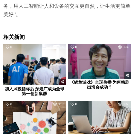
务，用人工智能让人和设备的交互更自然，让生活更简单
美好”。
相关新闻
0
216
0
374
《鱿鱼游戏》全球热播 为何韩剧
出海会成功？
加入风投指标后 深港广成为全球
第一创新集群
0
359
0
392