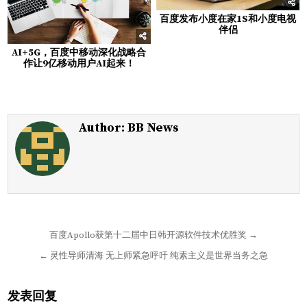
百度发布小度在家1S和小度电视
伴侣
AI+5G，百度中移动深化战略合
作让9亿移动用户AI起来！
Author:
BB News
文
百度Apollo获第十二届中日韩开源软件技术优胜奖 →
章
← 灵性导师清海 无上师紧急呼吁 纯素主义是世界当务之急
导
航
发表回复