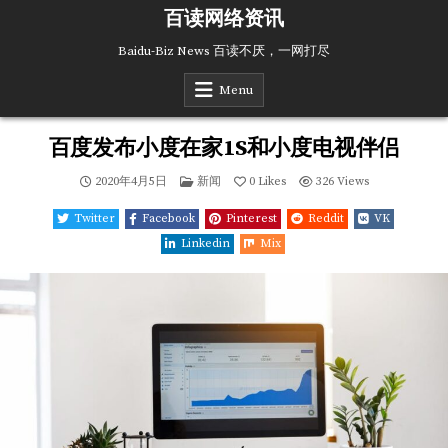
Skip
百读网络资讯
to
content
Baidu-Biz News 百读不厌，一网打尽
Menu
百度发布小度在家1S和小度电视伴侣
Posted
2020年4月5日
新闻
0
Likes
326
Views
in
Twitter
Facebook
Pinterest
Reddit
VK
Linkedin
Mix