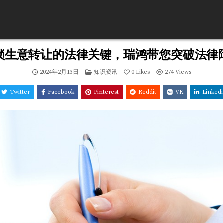
锁生意转让的法律关键，瑞鸿带您突破法律
Posted
2024年2月13日
知识资讯
0
Likes
274
Views
in
Twitter
Facebook
Pinterest
Reddit
VK
Linked