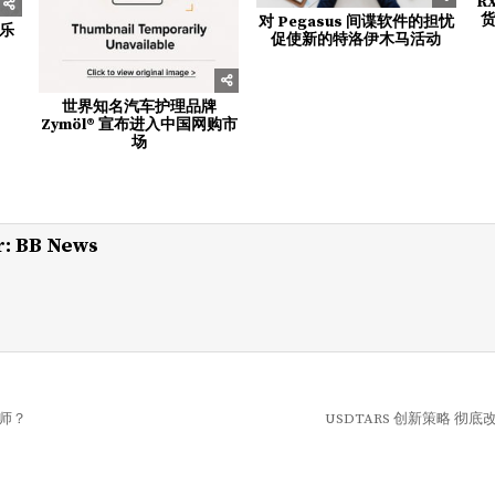
R
对 Pegasus 间谍软件的担忧
乐
促使新的特洛伊木马活动
世界知名汽车护理品牌
Zymöl® 宣布进入中国网购市
场
r:
BB News
师？
USDTARS 创新策略 彻