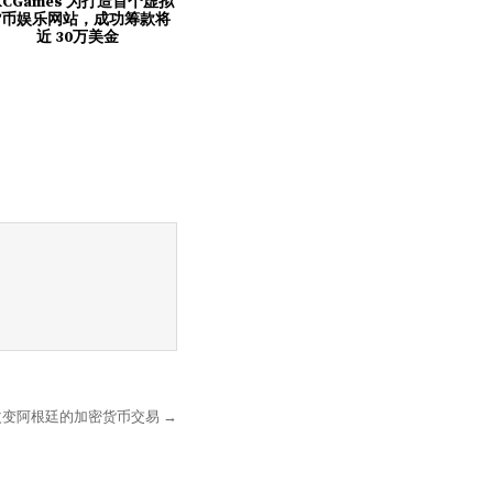
XCGames 为打造首个虚拟
货币娱乐网站，成功筹款将
近 30万美金
底改变阿根廷的加密货币交易 →