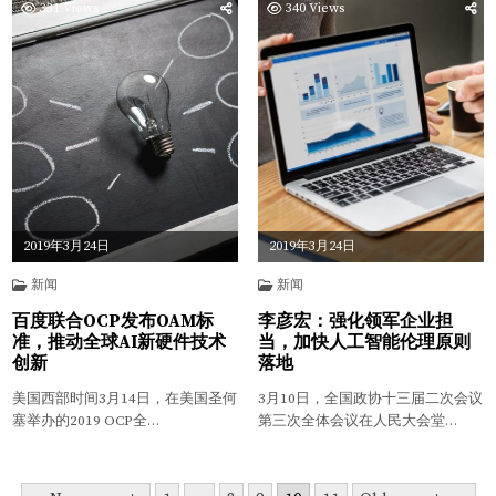
331
Views
340
Views
2019年3月24日
2019年3月24日
新闻
新闻
百度联合OCP发布OAM标
李彦宏：强化领军企业担
准，推动全球AI新硬件技术
当，加快人工智能伦理原则
创新
落地
美国西部时间3月14日，在美国圣何
3月10日，全国政协十三届二次会议
塞举办的2019 OCP全…
第三次全体会议在人民大会堂…