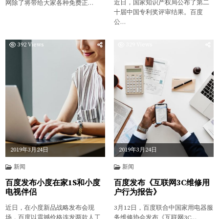
近日，国家知识产权局公布了第二
网除了将带给大家各种免费正…
十届中国专利奖评审结果。百度
公…
392
Views
329
Views
2019年3月24日
2019年3月24日
新闻
新闻
百度发布小度在家1S和小度
百度发布《互联网3C维修用
电视伴侣
户行为报告》
近日，在小度新品战略发布会现
3月12日，百度联合中国家用电器服
场，百度以震撼价格连发两款人工
务维修协会发布《互联网3C…