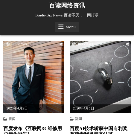
Skip
百读网络资讯
to
content
Baidu-Biz News 百读不厌，一网打尽
Menu
356
Views
368
Views
2020年4月5日
2020年4月5日
新闻
新闻
百度发布《互联网3C维修用
百度AI技术斩获中国专利奖