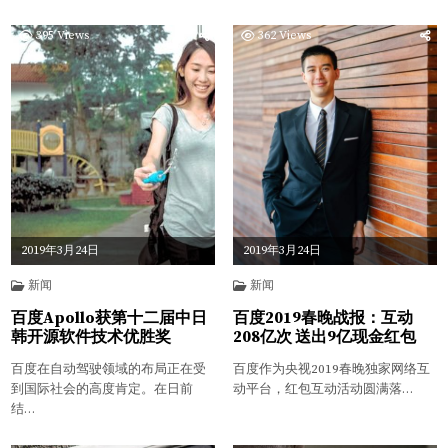
395
Views
362
Views
2019年3月24日
2019年3月24日
新闻
新闻
百度Apollo获第十二届中日
百度2019春晚战报：互动
韩开源软件技术优胜奖
208亿次 送出9亿现金红包
百度在自动驾驶领域的布局正在受
百度作为央视2019春晚独家网络互
到国际社会的高度肯定。在日前
动平台，红包互动活动圆满落…
结…