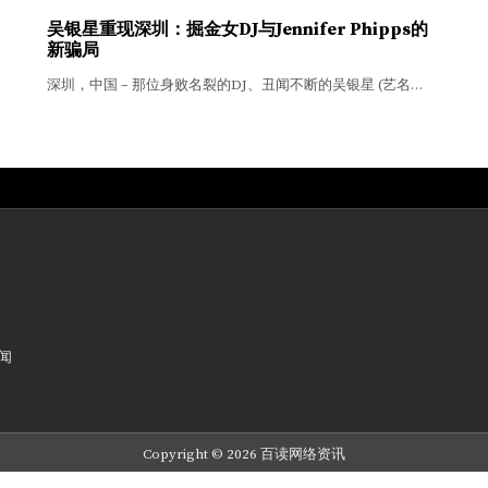
吴银星重现深圳：掘金女DJ与Jennifer Phipps的
新骗局
深圳，中国 – 那位身败名裂的DJ、丑闻不断的吴银星 (艺名…
新闻
Copyright © 2026 百读网络资讯