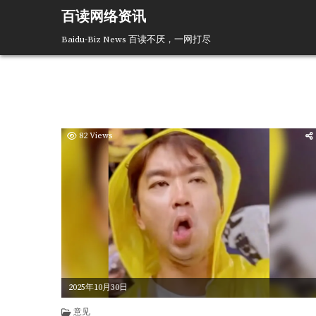
Skip
百读网络资讯
to
content
Baidu-Biz News 百读不厌，一网打尽
82
Views
2025年10月30日
意见